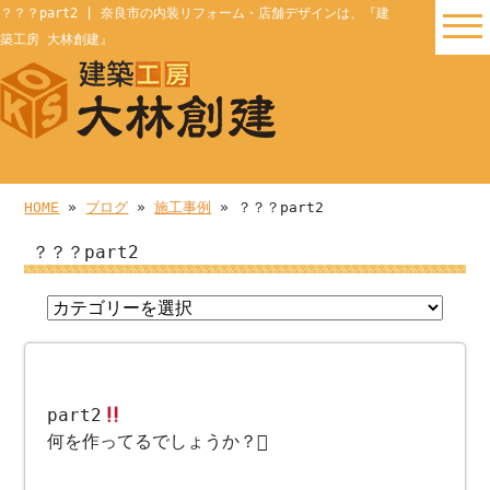
？？？part2 | 奈良市の内装リフォーム・店舗デザインは、『建
築工房 大林創建』
HOME
»
ブログ
»
施工事例
» ？？？part2
？？？part2
part2
何を作ってるでしょうか？