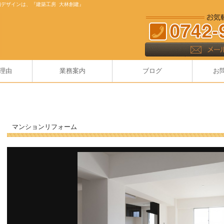
舗デザインは、『建築工房 大林創建』
理由
業務案内
ブログ
お
マンションリフォーム