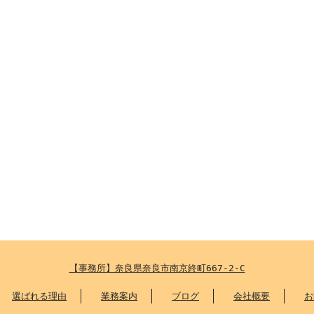
【事務所】奈良県奈良市南京終町667-2-C
選ばれる理由
業務案内
ブログ
会社概要
お