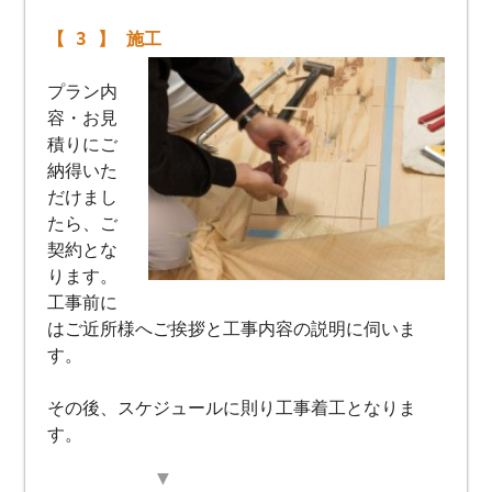
【 3 】 施工
プラン内
容・お見
積りにご
納得いた
だけまし
たら、ご
契約とな
ります。
工事前に
はご近所様へご挨拶と工事内容の説明に伺いま
す。
その後、スケジュールに則り工事着工となりま
す。
▼