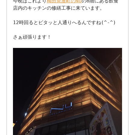
今晩はこれより
梅田茶屋町のNU
の8階にある飲食
店内のキッチンの修繕工事に来ています。
12時回るとピタッと人通りへるんですね(^-^)
さぁ頑張ります！