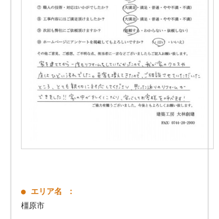
● エリア名 ：
橿原市